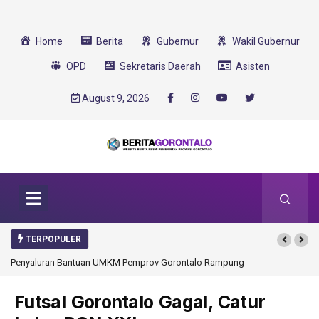
Home
Berita
Gubernur
Wakil Gubernur
OPD
Sekretaris Daerah
Asisten
August 9, 2026
TERPOPULER
yaluran Bantuan UMKM Pemprov Gorontalo Rampung
Gorontalo Ikut Dukung 
Transformasi 2025
Futsal Gorontalo Gagal, Catur