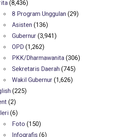
ita
(8,436)
8 Program Unggulan
(29)
Asisten
(136)
Gubernur
(3,941)
OPD
(1,262)
PKK/Dharmawanita
(306)
Sekretaris Daerah
(745)
Wakil Gubernur
(1,626)
lish
(225)
ent
(2)
leri
(6)
Foto
(150)
Infografis
(6)