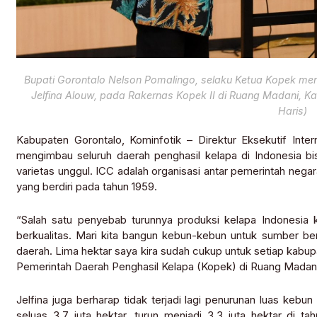
Bupati Gorontalo Nelson Pomalingo, selaku Ketua Kopek men
Jelfina Alouw, pada Rakernas Kopek II di Ruang Madani, Ka
Haris)
Kabupaten Gorontalo, Kominfotik – Direktur Eksekutif Inte
mengimbau seluruh daerah penghasil kelapa di Indonesia 
varietas unggul. ICC adalah organisasi antar pemerintah neg
yang berdiri pada tahun 1959.
“Salah satu penyebab turunnya produksi kelapa Indonesia 
berkualitas. Mari kita bangun kebun-kebun untuk sumber be
daerah. Lima hektar saya kira sudah cukup untuk setiap kabupat
Pemerintah Daerah Penghasil Kelapa (Kopek) di Ruang Madani,
Jelfina juga berharap tidak terjadi lagi penurunan luas kebu
seluas 3,7 juta hektar, turun menjadi 3,3 juta hektar di t