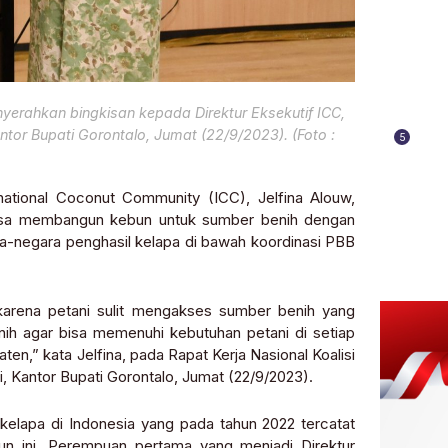
yerahkan bingkisan kepada Direktur Eksekutif ICC,
ntor Bupati Gorontalo, Jumat (22/9/2023). (Foto :
5
rnational Coconut Community (ICC), Jelfina Alouw,
bisa membangun kebun untuk sumber benih dengan
ara-negara penghasil kelapa di bawah koordinasi PBB
karena petani sulit mengakses sumber benih yang
nih agar bisa memenuhi kebutuhan petani di setiap
en,” kata Jelfina, pada Rapat Kerja Nasional Koalisi
 Kantor Bupati Gorontalo, Jumat (22/9/2023).
n kelapa di Indonesia yang pada tahun 2022 tercatat
ahun ini. Perempuan pertama yang menjadi Direktur