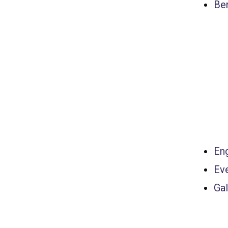
Ber
Eng
Ev
Gal