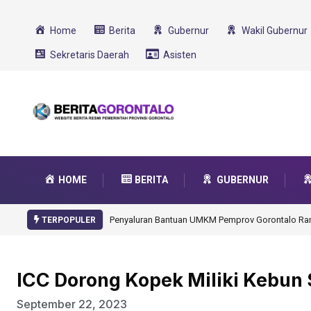
Home
Berita
Gubernur
Wakil Gubernur
Sekretaris Daerah
Asisten
HOME
BERITA
GUBERNUR
Gorontalo Ikut Dukung Program SMA Unggul Garu
TERPOPULER
ICC Dorong Kopek Miliki Kebun
September 22, 2023