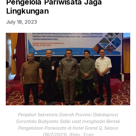
Pengelola Pariwisata Jaga
Lingkungan
July 18, 2023
Penjabat Sekretaris Daerah Provinsi (Sekdaprov)
Gorontalo Budiyanto Sidiki saat menghadiri Bimtek
Pengelolaan Pariwisata di Hotel Grand Q, Selasa
(18/7/2023). (Foto : Ecin)