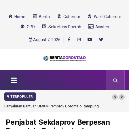
Home
Berita
Gubernur
Wakil Gubernur
OPD
Sekretaris Daerah
Asisten
August 7, 2026
TERPOPULER
enyaluran Bantuan UMKM Pemprov Gorontalo Rampung
Gorontalo Ikut Duku
Transformasi 2025
Penjabat Sekdaprov Berpesan