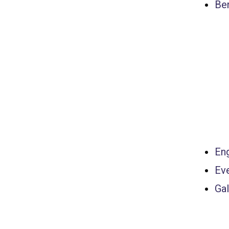
Ber
Eng
Ev
Gal