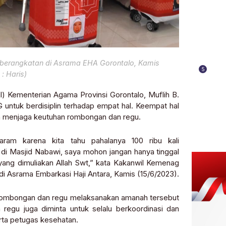
emberangkatan di Asrama EHA Gorontalo, Kamis
5
 : Haris)
l) Kementerian Agama Provinsi Gorontalo, Muflih B.
untuk berdisiplin terhadap empat hal. Keempat hal
iplin menjaga keutuhan rombongan dan regu.
Haram karena kita tahu pahalanya 100 ribu kali
 di Masjid Nabawi, saya mohon jangan hanya tinggal
d yang dimuliakan Allah Swt,” kata Kakanwil Kemenag
 Asrama Embarkasi Haji Antara, Kamis (15/6/2023).
 rombongan dan regu melaksanakan amanah tersebut
egu juga diminta untuk selalu berkoordinasi dan
rta petugas kesehatan.