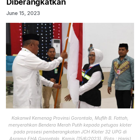
Diberangkatkan
June 15, 2023
Kakanwil Kemenag Provinsi Gorontalo, Muflih B. Fattah,
menyerahkan Bendera Merah Putih kepada petugas kloter
pada prosesi pemberangkatan JCH Kloter 32 UPG di
Asrama EHA Gorontalo, Kamis (15/6/2023). (Foto : Haris)