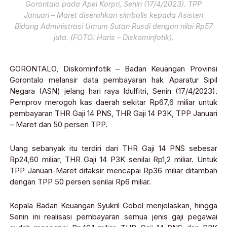
Gorontalo pada Apel Korpri, Senin (17/4/2023). TPP
Januari – Maret diserahkan simbolis kepada Asisten
Bidang Administrasi Umum Sutan Rusdi dengan nilai Rp57
juta. (FOTO: Haris – Diskominfotik).
GORONTALO, Diskominfotik – Badan Keuangan Provinsi
Gorontalo melansir data pembayaran hak Aparatur Sipil
Negara (ASN) jelang hari raya Idulfitri, Senin (17/4/2023).
Pemprov merogoh kas daerah sekitar Rp67,6 miliar untuk
pembayaran THR Gaji 14 PNS, THR Gaji 14 P3K, TPP Januari
– Maret dan 50 persen TPP.
Uang sebanyak itu terdiri dari THR Gaji 14 PNS sebesar
Rp24,60 miliar, THR Gaji 14 P3K senilai Rp1,2 miliar. Untuk
TPP Januari-Maret ditaksir mencapai Rp36 miliar ditambah
dengan TPP 50 persen senilai Rp6 miliar.
Kepala Badan Keuangan Syukril Gobel menjelaskan, hingga
Senin ini realisasi pembayaran semua jenis gaji pegawai