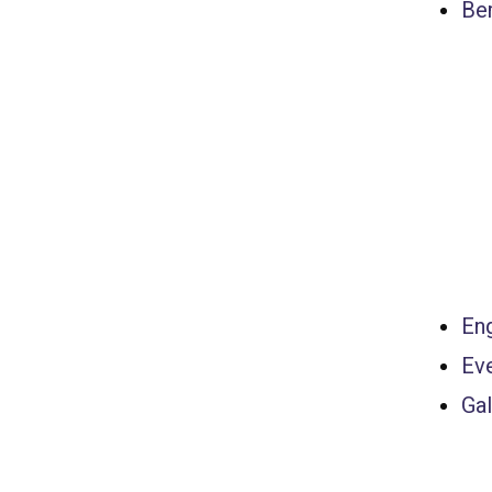
Ber
Eng
Ev
Gal