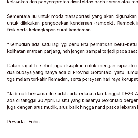
kelayakan dan penyemprotan disinfektan pada sarana atau moda
Sementara itu untuk moda transportasi yang akan digunakan
untuk dilakukan pengecekan kendaraan (ramcek). Ramcek in
fisik serta kelengkapan surat kendaraan.
“Kemudian ada satu lagi yg perlu kita perhatikan betul-bet
kelihatan antrean panjang, nah jangan sampai terjadi pada saat m
Dalam rapat tersebut juga disiapkan untuk mengantisipasi ke
dua budaya yang hanya ada di Provinsi Gorontalo, yaitu Tum
tiga malam terkahir Ramadan, serta perayaan hari raya ketupat 
“Jadi cuti bersama itu sudah ada edaran dari tanggal 19-26 Ap
ada di tanggal 30 April. Di situ yang biasanya Gorontalo perg
juga dengan arus mudik, arus balik hingga nanti pasca lebaran 
Pewarta : Echin