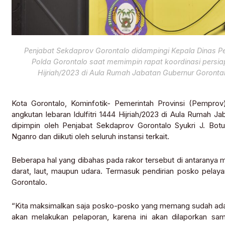
Penjabat Sekdaprov Gorontalo didampingi Kepala Dinas Pe
Polda Gorontalo saat memimpin rapat koordinasi persiap
Hijriah/2023 di Aula Rumah Jabatan Gubernur Gorontalo
Kota Gorontalo, Kominfotik- Pemerintah Provinsi (Pemprov
angkutan lebaran Idulfitri 1444 Hijriah/2023 di Aula Rumah 
dipimpin oleh Penjabat Sekdaprov Gorontalo Syukri J. Bot
Nganro dan diikuti oleh seluruh instansi terkait.
Beberapa hal yang dibahas pada rakor tersebut di antaranya 
darat, laut, maupun udara. Termasuk pendirian posko pelayan
Gorontalo.
“Kita maksimalkan saja posko-posko yang memang sudah ada se
akan melakukan pelaporan, karena ini akan dilaporkan sa