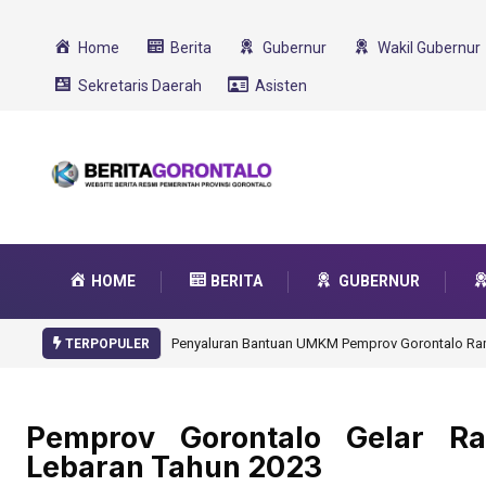
Home
Berita
Gubernur
Wakil Gubernur
Sekretaris Daerah
Asisten
HOME
BERITA
GUBERNUR
Gorontalo Ikut Dukung Program SMA Unggul Garu
TERPOPULER
Pemprov Gorontalo Gelar Ra
Lebaran Tahun 2023