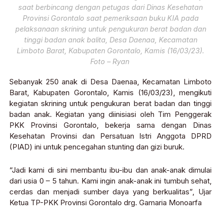
saat berbincang dengan petugas dari Dinas Kesehatan
Provinsi Gorontalo saat pemeriksaan buku KIA pada
pelaksanaan skrining untuk pengukuran berat badan dan
tinggi badan anak balita, Desa Daenaa, Kecamatan
Limboto Barat, Kabupaten Gorontalo, Kamis (16/03/23).
Foto – Ryan
Sebanyak 250 anak di Desa Daenaa, Kecamatan Limboto
Barat, Kabupaten Gorontalo, Kamis (16/03/23), mengikuti
kegiatan skrining untuk pengukuran berat badan dan tinggi
badan anak. Kegiatan yang diinisiasi oleh Tim Penggerak
PKK Provinsi Gorontalo, bekerja sama dengan Dinas
Kesehatan Provinsi dan Persatuan Istri Anggota DPRD
(PIAD) ini untuk pencegahan stunting dan gizi buruk.
“Jadi kami di sini membantu ibu-ibu dan anak-anak dimulai
dari usia 0 – 5 tahun. Kami ingin anak-anak ini tumbuh sehat,
cerdas dan menjadi sumber daya yang berkualitas”, Ujar
Ketua TP-PKK Provinsi Gorontalo drg. Gamaria Monoarfa