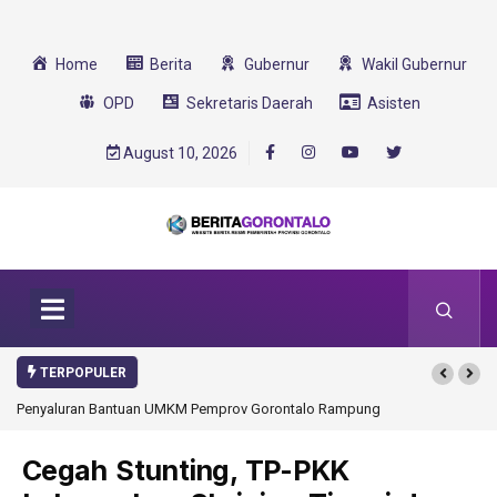
Home
Berita
Gubernur
Wakil Gubernur
OPD
Sekretaris Daerah
Asisten
August 10, 2026
TERPOPULER
tuan UMKM Pemprov Gorontalo Rampung
Gorontalo Ikut Dukung Program SMA
Transformasi 2025
Cegah Stunting, TP-PKK