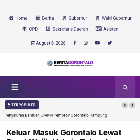
Home
Berita
Gubernur
Wakil Gubernur
OPD
Sekretaris Daerah
Asisten
August 8, 2026
TERPOPULER
Gorontalo Rampung
Gorontalo Ikut Dukung Program SMA Unggul Garuda
Transformasi 2025
Keluar Masuk Gorontalo Lewat