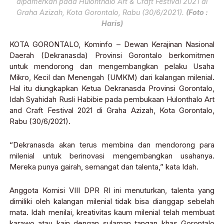
dipamerkan pada Hulonthalo Art & Craft Festival 2021 di
Graha Azizah, Kota Gorontalo, Rabu (30/6/2021).
(Foto :
Haris)
KOTA GORONTALO, Kominfo – Dewan Kerajinan Nasional
Daerah (Dekranasda) Provinsi Gorontalo berkomitmen
untuk mendorong dan mengembangkan pelaku Usaha
Mikro, Kecil dan Menengah (UMKM) dari kalangan milenial.
Hal itu diungkapkan Ketua Dekranasda Provinsi Gorontalo,
Idah Syahidah Rusli Habibie pada pembukaan Hulonthalo Art
and Craft Festival 2021 di Graha Azizah, Kota Gorontalo,
Rabu (30/6/2021).
“Dekranasda akan terus membina dan mendorong para
milenial untuk berinovasi mengembangkan usahanya.
Mereka punya gairah, semangat dan talenta,” kata Idah.
Anggota Komisi VIII DPR RI ini menuturkan, talenta yang
dimiliki oleh kalangan milenial tidak bisa dianggap sebelah
mata. Idah menilai, kreativitas kaum milenial telah membuat
karawo atau kain dengan sulaman tangan khas Gorontalo