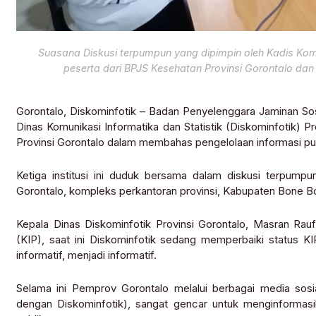
Suasana Diskusi terpumpun yang dipimpin oleh Kadis Komin
peserta dari BPJS Kesehatan Provinsi Gorontalo dan 
Gorontalo, Diskominfotik – Badan Penyelenggara Jaminan So
Dinas Komunikasi Informatika dan Statistik (Diskominfotik) P
Provinsi Gorontalo dalam membahas pengelolaan informasi pu
Ketiga institusi ini duduk bersama dalam diskusi terpumpun
Gorontalo, kompleks perkantoran provinsi, Kabupaten Bone B
Kepala Dinas Diskominfotik Provinsi Gorontalo, Masran Rauf
(KIP), saat ini Diskominfotik sedang memperbaiki status K
informatif, menjadi informatif.
Selama ini Pemprov Gorontalo melalui berbagai media sos
dengan Diskominfotik), sangat gencar untuk menginformasi