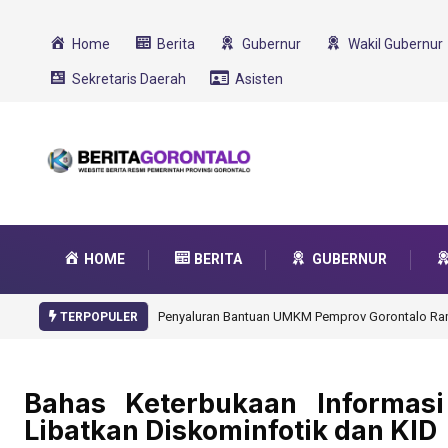
Home
Berita
Gubernur
Wakil Gubernur
Sekretaris Daerah
Asisten
HOME
BERITA
GUBERNUR
Gorontalo Ikut Dukung Program SMA Unggul Garu
TERPOPULER
Bahas Keterbukaan Informasi
Libatkan Diskominfotik dan KID