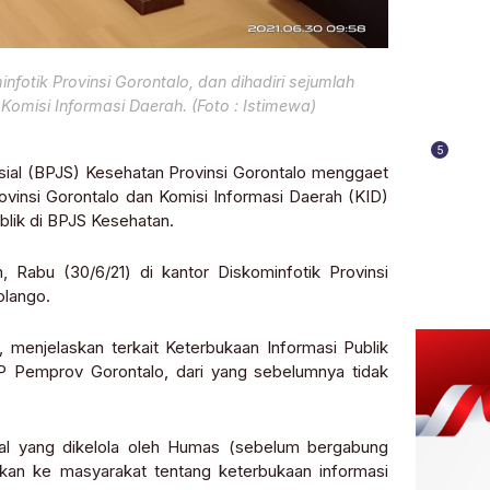
fotik Provinsi Gorontalo, dan dihadiri sejumlah
Komisi Informasi Daerah. (Foto : Istimewa)
5
sial (BPJS) Kesehatan Provinsi Gorontalo menggaet
rovinsi Gorontalo dan Komisi Informasi Daerah (KID)
blik di BPJS Kesehatan.
, Rabu (30/6/21) di kantor Diskominfotik Provinsi
olango.
, menjelaskan terkait Keterbukaan Informasi Publik
IP Pemprov Gorontalo, dari yang sebelumnya tidak
ial yang dikelola oleh Humas (sebelum bergabung
kan ke masyarakat tentang keterbukaan informasi