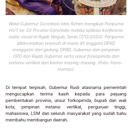
Wakil Gubernur Gorontalo Idris Rahim mengikuti Paripurna
HUT ke-20 Provinsi Gorontalo melalui aplikasi konferensi
audio visual di Rujab Wagub, Senin (7/12/2020). Paripurna
dilaksanakan terpisah di mana 45 anggota DPRD
menggelar dari gedung DPRD, Gubernur dan pimpinan
OPD dari Rujab Gubernur serta unsur forkopimda dan
instansi vertikal dari kantor masing-masing. (Foto: Haris-
Humas).
Di tempat terpisah, Gubernur Rusli atasnama pemerintah
mengucapkan terima kasih kepada para pejuang
pembentukan provinsi, unsur forkopimda, bupati dan wali
kota, pimpinan instansi vertikal, perguruan tinggi,
mahasiswa, LSM dan seluruh masyarakat yang sudah bahu
membahu membangun daerah.