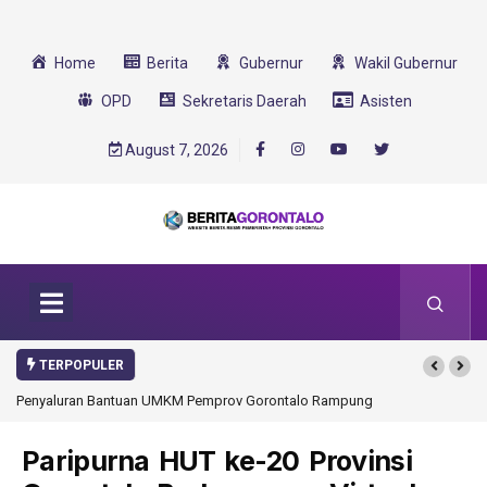
Home
Berita
Gubernur
Wakil Gubernur
OPD
Sekretaris Daerah
Asisten
August 7, 2026
TERPOPULER
Rampung
Gorontalo Ikut Dukung Program SMA Unggul Garuda
Transformasi 2025
Paripurna HUT ke-20 Provinsi