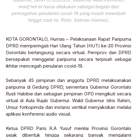
maaf hal ini harus dilakukan sebagai bagian dari
pencegahan penularan covid-19 yang masih mewabah
hingga saat ini. (Foto: Salman-Humas).
KOTA GORONTALO, Humas – Pelaksanaan Rapat Paripurna
DPRD memperingati Hari Ulang Tahun (HUT) ke-20 Provinsi
Gorontalo berlangsung secara virtual. Pemprov dan DPRD
bersepakat menggelar paripurna secara terpisah sebagai
ikhtiar mencegah penularan covid-19.
Sebanyak 45 pimpinan dan anggota DPRD melaksanakan
paripurna di Gedung DPRD, sementara Gubernur Gorontalo
Rusli Habibie dan sebagian pimpinan OPD mengikuti secara
virtual di Aula Rujab Gubernur. Wakil Gubernur Idris Rahim,
Unsur forkopimda dan instansi vertikal menyaksikan melalui
aplikasi konferensi audio visual.
Ketua DPRD Paris R.A Yusuf menilai Provinsi Gorontalo
sejak dibentuk hingga sekarang banyak mengalami