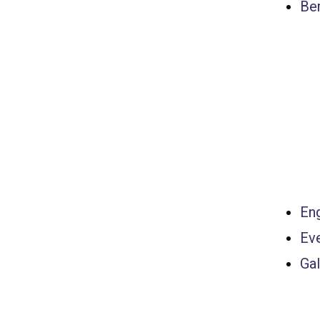
Ber
Eng
Ev
Gal