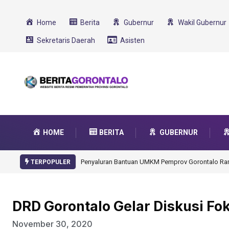
Home
Berita
Gubernur
Wakil Gubernur
Sekretaris Daerah
Asisten
HOME
BERITA
GUBERNUR
Gorontalo Ikut Dukung Program SMA Unggul Garu
TERPOPULER
DRD Gorontalo Gelar Diskusi F
November 30, 2020