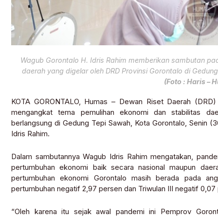
Wagub Gorontalo H. Idris Rahim memberikan sambutan pada
daerah yang digelar oleh DRD Provinsi Gorontalo di Gedung
(Foto : Haris – 
KOTA GORONTALO, Humas – Dewan Riset Daerah (DRD) Pro
mengangkat tema pemulihan ekonomi dan stabilitas da
berlangsung di Gedung Tepi Sawah, Kota Gorontalo, Senin (30
Idris Rahim.
Dalam sambutannya Wagub Idris Rahim mengatakan, pande
pertumbuhan ekonomi baik secara nasional maupun daera
pertumbuhan ekonomi Gorontalo masih berada pada angka
pertumbuhan negatif 2,97 persen dan Triwulan III negatif 0,07
“Oleh karena itu sejak awal pandemi ini Pemprov Goron