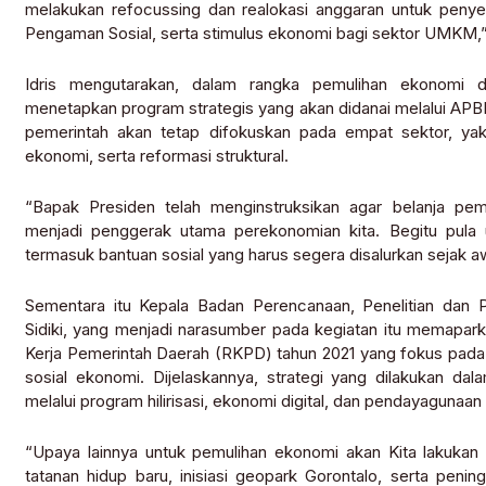
melakukan refocussing dan realokasi anggaran untuk penye
Pengaman Sosial, serta stimulus ekonomi bagi sektor UMKM,” 
Idris mengutarakan, dalam rangka pemulihan ekonomi da
menetapkan program strategis yang akan didanai melalui AP
pemerintah akan tetap difokuskan pada empat sektor, yak
ekonomi, serta reformasi struktural.
“Bapak Presiden telah menginstruksikan agar belanja peme
menjadi penggerak utama perekonomian kita. Begitu pula u
termasuk bantuan sosial yang harus segera disalurkan sejak awa
Sementara itu Kepala Badan Perencanaan, Penelitian dan 
Sidiki, yang menjadi narasumber pada kegiatan itu memapa
Kerja Pemerintah Daerah (RKPD) tahun 2021 yang fokus pada
sosial ekonomi. Dijelaskannya, strategi yang dilakukan d
melalui program hilirisasi, ekonomi digital, dan pendayagunaa
“Upaya lainnya untuk pemulihan ekonomi akan Kita lakuka
tatanan hidup baru, inisiasi geopark Gorontalo, serta penin