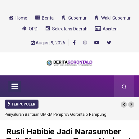
Home
Berita
Gubernur
Wakil Gubernur
OPD
Sekretaris Daerah
Asisten
August 9, 2026
TERPOPULER
rov Gorontalo Rampung
Gorontalo Ikut Dukung Program SMA Unggul Garuda
Transformasi 2025
Rusli Habibie Jadi Narasumber