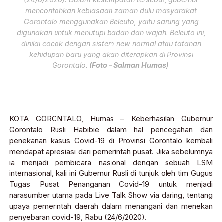
mencontohkan kebiasaan zaman dulu masyarakat
Gorontalo menggunakan Beleuto, yaitu sarung yang
digunakan untuk menutupi badan dan wajah. Beleuto ini,
dinilai cocok dengan sistem new normal atau tatanan
kehidupan baru yang akan diterapkan di Provinsi
Gorontalo.
(Foto – Salman Humas)
KOTA GORONTALO, Humas – Keberhasilan Gubernur
Gorontalo Rusli Habibie dalam hal pencegahan dan
penekanan kasus Covid-19 di Provinsi Gorontalo kembali
mendapat apresiasi dari pemerintah pusat. Jika sebelumnya
ia menjadi pembicara nasional dengan sebuah LSM
internasional, kali ini Gubernur Rusli di tunjuk oleh tim Gugus
Tugas Pusat Penanganan Covid-19 untuk menjadi
narasumber utama pada Live Talk Show via daring, tentang
upaya pemerintah daerah dalam menangani dan menekan
penyebaran covid-19, Rabu (24/6/2020).