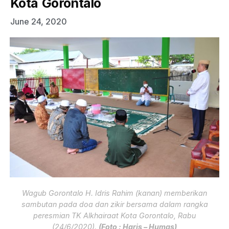
Kota Gorontalo
June 24, 2020
Wagub Gorontalo H. Idris Rahim (kanan) memberikan
sambutan pada doa dan zikir bersama dalam rangka
peresmian TK Alkhairaat Kota Gorontalo, Rabu
(24/6/2020).
(Foto : Haris – Humas)