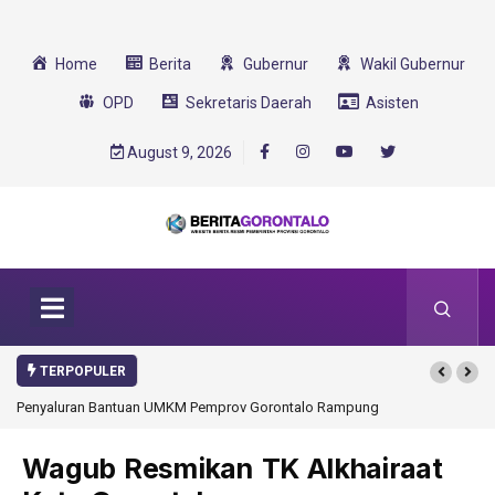
Home
Berita
Gubernur
Wakil Gubernur
OPD
Sekretaris Daerah
Asisten
August 9, 2026
TERPOPULER
Penyaluran Bantuan UMKM Pemprov Gorontalo Rampung
Gorontalo Ikut Duk
Transformasi 2025
Wagub Resmikan TK Alkhairaat