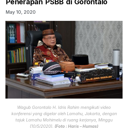
Penerapan PSBB di Gorontalo
May 10, 2020
Wagub Gorontalo H. Idris Rahim mengikuti video
konferensi yang digelar oleh Lamahu, Jakarta, dengan
tajuk Lamahu Mohimelu di ruang kerjanya, Minggu
(10/5/2020).
(Foto : Haris – Humas)