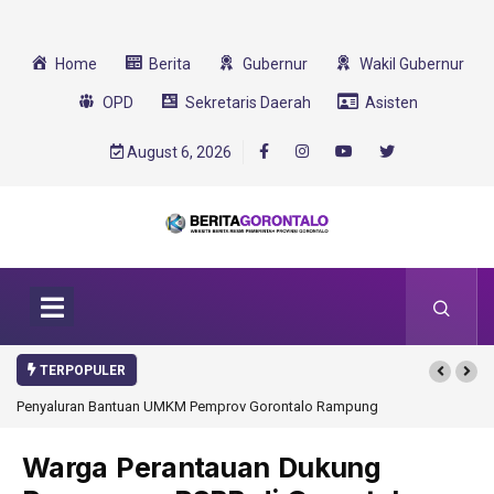
Home
Berita
Gubernur
Wakil Gubernur
OPD
Sekretaris Daerah
Asisten
August 6, 2026
TERPOPULER
rov Gorontalo Rampung
Gorontalo Ikut Dukung Program SMA Unggul Garuda
Transformasi 2025
Warga Perantauan Dukung