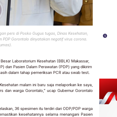
gan pers di Posko Gugus tugas, Dinas Kesehatan,
5
an PDP Gorontalo dinyatakan negatif virus corona.
umas).
 Besar Laboratorium Kesehatan (BBLK) Makassar,
P) dan Pasien Dalam Perawatan (PDP) yang dikirim
 masih dalam tahap pemeriksan PCR atau swab test.
is Kesehatan malam ini baru saja melaporkan ke saya,
rs dan warga Gorontalo,” ucap Gubernur Gorontalo
elaskan, 36 spesimen itu terdiri dari ODP/PDP warga
emastikan kesehatannya selama menangani Pasien