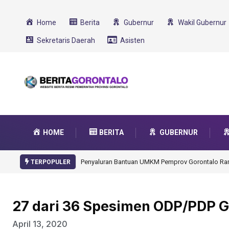
Home
Berita
Gubernur
Wakil Gubernur
Sekretaris Daerah
Asisten
HOME
BERITA
GUBERNUR
Gorontalo Ikut Dukung Program SMA Unggul Garu
TERPOPULER
27 dari 36 Spesimen ODP/PDP Go
April 13, 2020