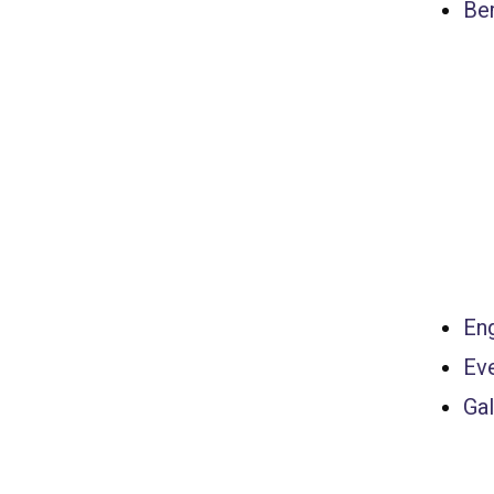
Ber
Eng
Ev
Gal