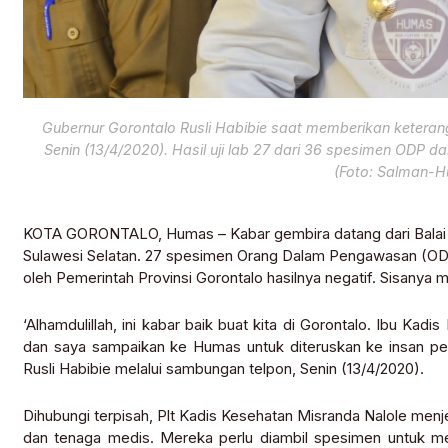
Gubernur Gorontalo Rusli Habibie saat memberikan keteran
Senin (13/4/2020). Hasil uji lab 27 dari 36 spesimen ODP d
(Foto: Salman-H
KOTA GORONTALO, Humas – Kabar gembira datang dari Balai
Sulawesi Selatan. 27 spesimen Orang Dalam Pengawasan (OD
oleh Pemerintah Provinsi Gorontalo hasilnya negatif. Sisanya
‘Alhamdulillah, ini kabar baik buat kita di Gorontalo. Ibu Kad
dan saya sampaikan ke Humas untuk diteruskan ke insan pe
Rusli Habibie melalui sambungan telpon, Senin (13/4/2020).
Dihubungi terpisah, Plt Kadis Kesehatan Misranda Nalole menj
dan tenaga medis. Mereka perlu diambil spesimen untuk m