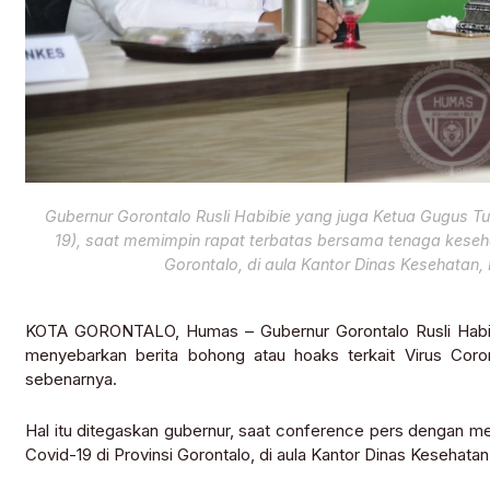
Gubernur Gorontalo Rusli Habibie yang juga Ketua Gugus T
19), saat memimpin rapat terbatas bersama tenaga keseha
Gorontalo, di aula Kantor Dinas Kesehatan,
KOTA GORONTALO, Humas – Gubernur Gorontalo Rusli Habib
menyebarkan berita bohong atau hoaks terkait Virus Coro
sebenarnya.
Hal itu ditegaskan gubernur, saat conference pers dengan m
Covid-19 di Provinsi Gorontalo, di aula Kantor Dinas Kesehata