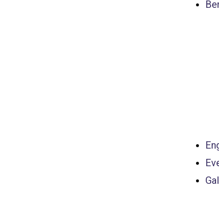
Ber
Eng
Ev
Gal