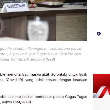
5
ugas Percepatan Penanganan virus corona (covid-
tan, di posko Gugus Tugas Covid-19 di Provinsi
 Kamis (9/4/2020).
(Foto – Alfred)
ie menghimbau masyarakat Gorontalo untuk tidak
na (Covid-19) yang tidak sesuai dengan keadaan
edia, usai melakukan peninjauan posko Gugus Tugas
n, Kamis (9/4/2020).