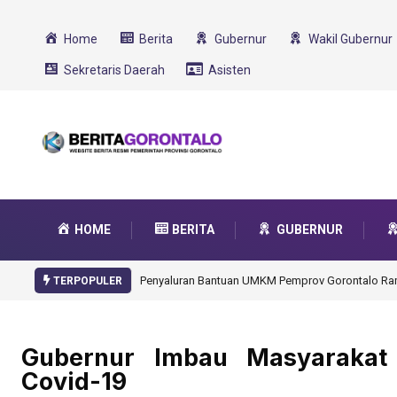
Home
Berita
Gubernur
Wakil Gubernur
Sekretaris Daerah
Asisten
HOME
BERITA
GUBERNUR
Gorontalo Ikut Dukung Program SMA Unggul Garu
TERPOPULER
Gubernur Imbau Masyarakat
Covid-19