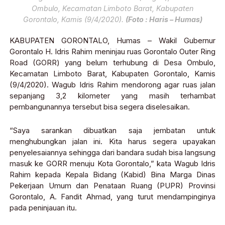
Ombulo, Kecamatan Limboto Barat, Kabupaten
Gorontalo, Kamis (9/4/2020).
(Foto : Haris – Humas)
KABUPATEN GORONTALO, Humas – Wakil Gubernur
Gorontalo H. Idris Rahim meninjau ruas Gorontalo Outer Ring
Road (GORR) yang belum terhubung di Desa Ombulo,
Kecamatan Limboto Barat, Kabupaten Gorontalo, Kamis
(9/4/2020). Wagub Idris Rahim mendorong agar ruas jalan
sepanjang 3,2 kilometer yang masih terhambat
pembangunannya tersebut bisa segera diselesaikan.
“Saya sarankan dibuatkan saja jembatan untuk
menghubungkan jalan ini. Kita harus segera upayakan
penyelesaiannya sehingga dari bandara sudah bisa langsung
masuk ke GORR menuju Kota Gorontalo,” kata Wagub Idris
Rahim kepada Kepala Bidang (Kabid) Bina Marga Dinas
Pekerjaan Umum dan Penataan Ruang (PUPR) Provinsi
Gorontalo, A. Fandit Ahmad, yang turut mendampinginya
pada peninjauan itu.