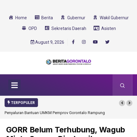
Home
Berita
Gubernur
Wakil Gubernur
OPD
Sekretaris Daerah
Asisten
August 9, 2026
TERPOPULER
 Pemprov Gorontalo Rampung
Gorontalo Ikut Dukung Program SMA Unggul G
Transformasi 2025
GORR Belum Terhubung, Wagub