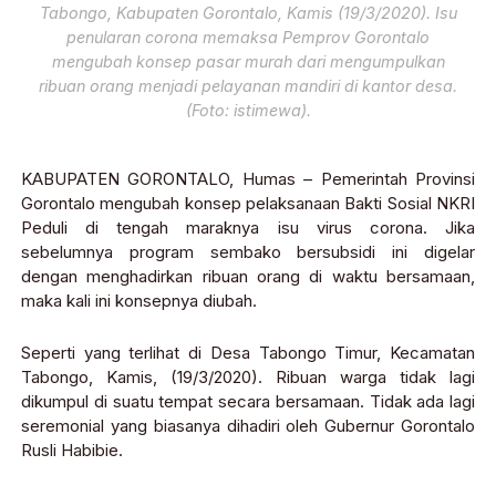
Tabongo, Kabupaten Gorontalo, Kamis (19/3/2020). Isu
penularan corona memaksa Pemprov Gorontalo
mengubah konsep pasar murah dari mengumpulkan
ribuan orang menjadi pelayanan mandiri di kantor desa.
(Foto: istimewa).
KABUPATEN GORONTALO, Humas – Pemerintah Provinsi
Gorontalo mengubah konsep pelaksanaan Bakti Sosial NKRI
Peduli di tengah maraknya isu virus corona. Jika
sebelumnya program sembako bersubsidi ini digelar
dengan menghadirkan ribuan orang di waktu bersamaan,
maka kali ini konsepnya diubah.
Seperti yang terlihat di Desa Tabongo Timur, Kecamatan
Tabongo, Kamis, (19/3/2020). Ribuan warga tidak lagi
dikumpul di suatu tempat secara bersamaan. Tidak ada lagi
seremonial yang biasanya dihadiri oleh Gubernur Gorontalo
Rusli Habibie.