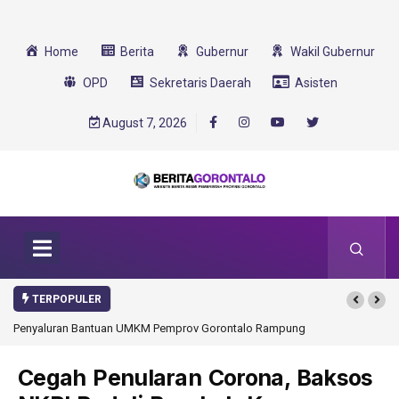
Home
Berita
Gubernur
Wakil Gubernur
OPD
Sekretaris Daerah
Asisten
August 7, 2026
TERPOPULER
Penyaluran Bantuan UMKM Pemprov Gorontalo Rampung
Gorontalo Ikut Du
Transformasi 2025
Cegah Penularan Corona, Baksos