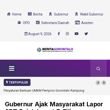
Home
Berita
Gubernur
Wakil Gubernur
OPD
Sekretaris Daerah
Asisten
August 9, 2026
TERPOPULER
Penyaluran Bantuan UMKM Pemprov Gorontalo Rampung
Gorontalo Ikut D
Transformasi 202
Gubernur Ajak Masyarakat Lapor