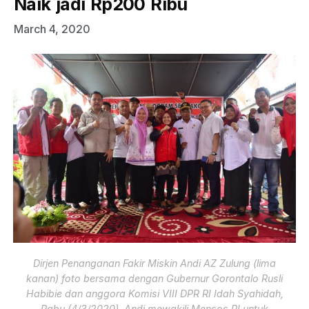
Naik jadi Rp200 Ribu
March 4, 2020
Dirjen Penanganan Fakir Miskin Andi AZ Zulung (lima
kanan) foto bersama dengan Gubernur Gorontalo Rusli
Habibie dan anggora Komisi VIII DPR RI Idah Syahidah,
Rabu (4/3/2020). Andi mewakili Mensos RI untuk