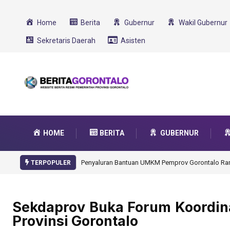
Home
Berita
Gubernur
Wakil Gubernur
Sekretaris Daerah
Asisten
HOME
BERITA
GUBERNUR
Gorontalo Ikut Dukung Program SMA Unggul Garu
TERPOPULER
Sekdaprov Buka Forum Koordina
Provinsi Gorontalo