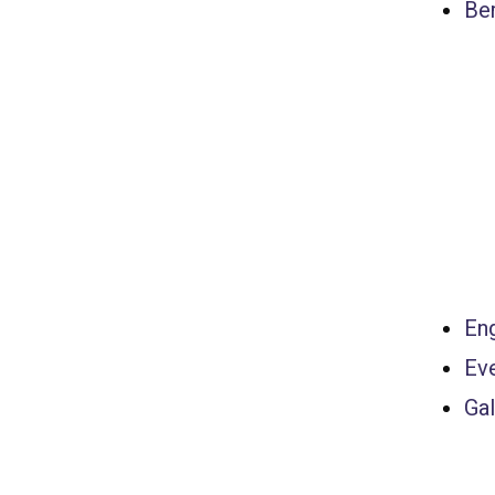
Ber
Eng
Ev
Gal