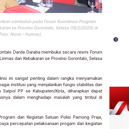
erikan sambutan pada Forum Koordinasi Program
aran se Provinsi Gorontalo, Selasa (18/2/2020) di
(Foto: Nova – Humas).
5
ontalo Darda Daraba membuka secara resmi Forum
 Linmas dan Kebakaran se Provinsi Gorontalo, Selasa
nsi ini sangat penting dalam rangka menyamakan
ai institusi yang menjalankan fungsi stabilitas dan
 Satpol PP se Kabupaten/Kota, diharapkan dapat
susnya dalam menghadapi masalah yang timbul di
 Program dan Kegiatan Satuan Polisi Pamong Praja,
 upaya percepatan pelaksanaan progam dan kegiatan