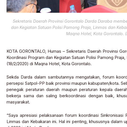
Sekretaris Daerah Provinsi Gorontalo Darda Daraba memb
dan Kegiatan Satuan Polisi Pamong Praja, Linmas dan Kebak
Maqna Hotel, Kota Gorontalo. 
KOTA GORONTALO, Humas – Sekretaris Daerah Provinsi Gor
Koordinasi Program dan Kegiatan Satuan Polisi Pamong Praja,
(18/2/2020) di Maqna Hotel, Kota Gorontalo.
Sekda Darda dalam sambutannya mengatakan, forum koordi
persepsi Satpol-PP baik provinsi maupun kabupaten/kota. Sebag
penegak peraturan daerah maupun peraturan kepala daerah
bekerja sama dan saling berkoordinasi dengan baik, khu
masyarakat.
“Saya apresiasi pelaksanaan forum koordinasi Sinkronisasi
Linmas dan Kebakaran ini. Hal ini penting, khususnya dalam