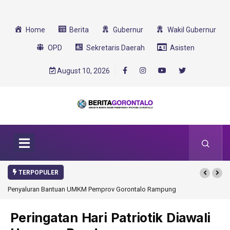
Home
Berita
Gubernur
Wakil Gubernur
OPD
Sekretaris Daerah
Asisten
August 10, 2026
TERPOPULER
emprov Gorontalo Rampung
Gorontalo Ikut Dukung Program SMA Unggul Garu
Transformasi 2025
Peringatan Hari Patriotik Diawali