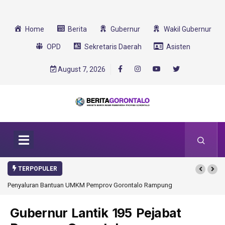
Home
Berita
Gubernur
Wakil Gubernur
OPD
Sekretaris Daerah
Asisten
August 7, 2026
TERPOPULER
MKM Pemprov Gorontalo Rampung
Gorontalo Ikut Dukung Program SMA Unggul
Transformasi 2025
Gubernur Lantik 195 Pejabat