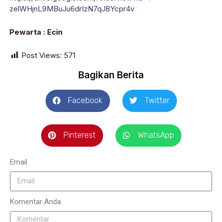
zelWHjnL9MBuJu6drIzN7qJ8Ycpr4v
Pewarta : Ecin
Post Views:
571
Bagikan Berita
Facebook
Twitter
Pinterest
WhatsApp
Email
Komentar Anda