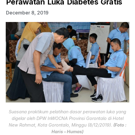
Perawatan Luka Diabetes Gratis
December 8, 2019
Suasana praktikum pelatihan dasar perawatan luka yang
digelar oleh DPW InWOCNA Provinsi Gorontalo di Hotel
New Rahmat, Kota Gorontalo, Minggu (8/12/2019).
(Foto :
Haris – Humas)