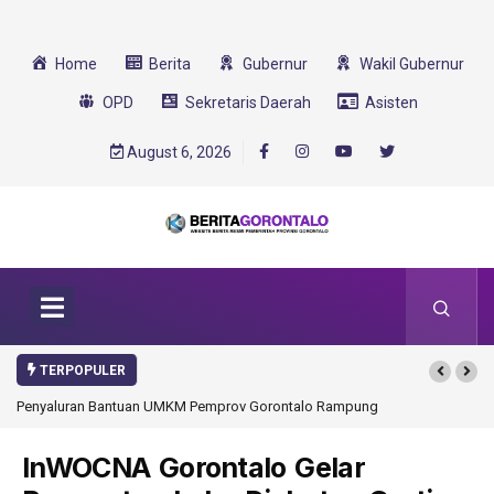
Home
Berita
Gubernur
Wakil Gubernur
OPD
Sekretaris Daerah
Asisten
August 6, 2026
TERPOPULER
Penyaluran Bantuan UMKM Pemprov Gorontalo Rampung
Gorontalo Ikut D
Transformasi 202
InWOCNA Gorontalo Gelar