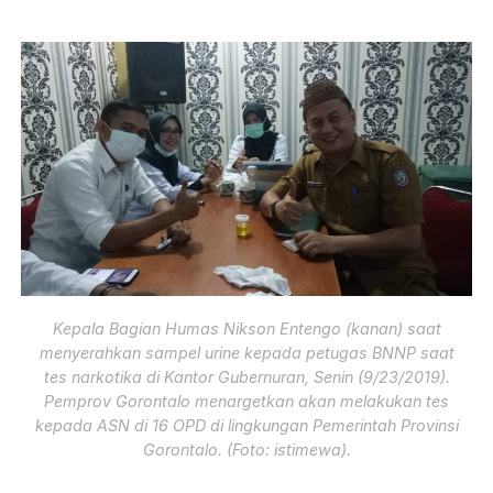
Kepala Bagian Humas Nikson Entengo (kanan) saat
menyerahkan sampel urine kepada petugas BNNP saat
tes narkotika di Kantor Gubernuran, Senin (9/23/2019).
Pemprov Gorontalo menargetkan akan melakukan tes
kepada ASN di 16 OPD di lingkungan Pemerintah Provinsi
Gorontalo. (Foto: istimewa).