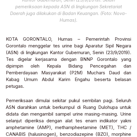
pemeriksaan kepada ASN di lingkungan Sekretariat
Daerah juga dilakukan di Badan Keuangan. (Foto: Nova-
Humas).
KOTA GORONTALO, Humas – Pemerintah Provinsi
Gorontalo menggelar tes urine bagi Aparatur Sipil Negara
(ASN) di lingkungan Kantor Gubernuran, Senin (23/9/2019).
Tes digelar kerjasama dengan BNNP Gorontalo yang
dipimpin oleh Kepala Bidang Pencegahan dan
Pemberdayaan Masyarakat (P2M) Muchars Daud dan
Kabag Umum Abdul Karim Engahu beserta belasan
petugas.
Pemeriksaan dimulai sekitar pukul sembilan pagi. Seluruh
ASN diarahkan untuk berkumpul di Ruang Dulohupa untuk
didata dan mengambil sampel urine masing-masing. Urine
selanjut diperiksa dengan alat tes enam indikator yakni
amphetamine (AMP), methampheetamine (MET), THC /
CANABIS (halusinogen), benzodiazepine (BZO), morphine