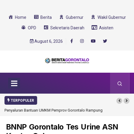
Home
Berita
Gubernur
Wakil Gubernur
OPD
Sekretaris Daerah
Asisten
August 6, 2026
TERPOPULER
ontalo Rampung
Gorontalo Ikut Dukung Program SMA Unggul Garuda
Transformasi 2025
BNNP Gorontalo Tes Urine ASN