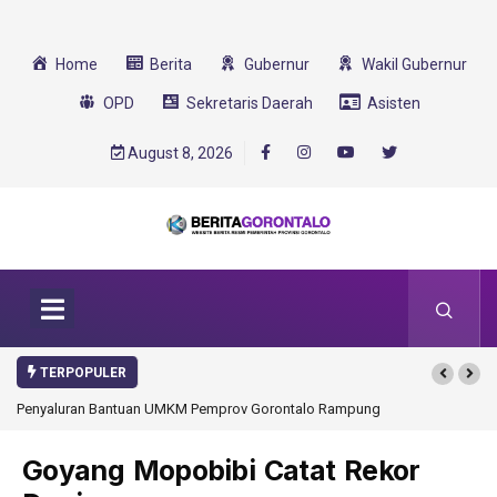
Home
Berita
Gubernur
Wakil Gubernur
OPD
Sekretaris Daerah
Asisten
August 8, 2026
TERPOPULER
enyaluran Bantuan UMKM Pemprov Gorontalo Rampung
Gorontalo Ikut Duku
Transformasi 2025
Goyang Mopobibi Catat Rekor