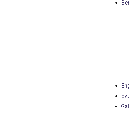
Ber
Eng
Ev
Gal