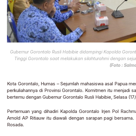
Gubernur Gorontalo Rusli Habibie didampingi Kapolda Goro
Tinggi Gorontalo saat melakukan silahturahmi dengan sej
(Foto : Salm
Kota Gorontalo, Humas – Sejumlah mahasiswa asal Papua me
perkuliahannya di Provinsi Gorontalo. Komitmen itu menjadi s
bertemu dengan Gubernur Gorontalo Rusli Habibie, Selasa (17/
Pertemuan yang dihadiri Kapolda Gorontalo Irjen Pol Rachm
Arnold AP Ritiauw itu diawali dengan sarapan pagi bersama
Rosada.