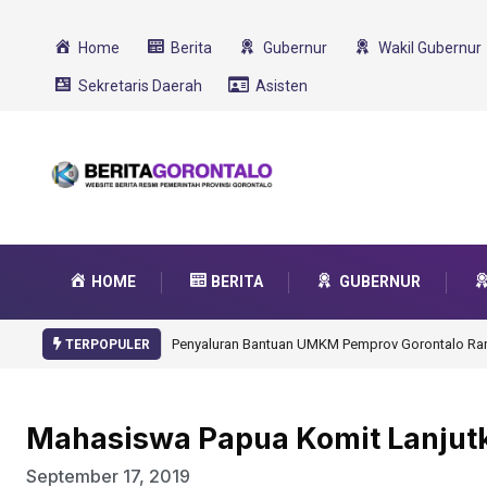
Home
Berita
Gubernur
Wakil Gubernur
Sekretaris Daerah
Asisten
HOME
BERITA
GUBERNUR
Gorontalo Ikut Dukung Program SMA Unggul Garu
TERPOPULER
Mahasiswa Papua Komit Lanjutk
September 17, 2019