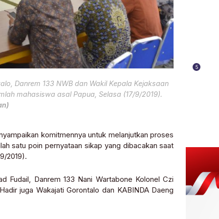
5
ntalo, Danrem 133 NWB dan Wakil Kepala Kejaksaan
umlah mahasiswa asal Papua, Selasa (17/9/2019).
an)
nyampaikan komitmennya untuk melanjutkan proses
alah satu poin pernyataan sikap yang dibacakan saat
9/2019).
ad Fudail, Danrem 133 Nani Wartabone Kolonel Czi
. Hadir juga Wakajati Gorontalo dan KABINDA Daeng