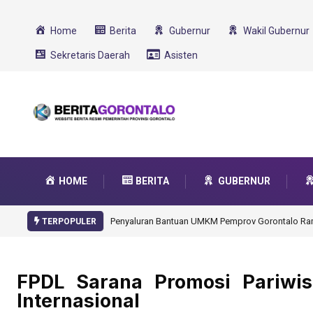
Home
Berita
Gubernur
Wakil Gubernur
Sekretaris Daerah
Asisten
HOME
BERITA
GUBERNUR
Gorontalo Ikut Dukung Program SMA Unggul Garu
TERPOPULER
FPDL Sarana Promosi Pariwis
Internasional