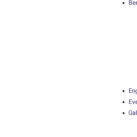
Ber
Eng
Ev
Gal