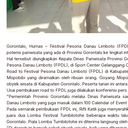
Gorontalo, Humas – Festival Pesona Danau Limboto (FPD
potensi pariwisata yang ada di Provinsi Gorontalo ke tingkat in
Hal tersebut diungkapkan Kepala Dinas Pariwisata Provinsi Goro
Pesona Danau Limboto (FPDL), di Sport Center Gelanggang O
Road to Festival Pesona Danau Limboto (FPDL) di Kabupat
Mopobibi yang diramaikan oleh ribuan orang. Goyang Mopob
obyek wisata di Kabupaten Gorontalo. Peserta tarian ini antar
Usai pembukaan road to FPDL juga dilakukan konferensi pers s
“Pemerintah Provinsi Gorontalo melalui Dinas Pariwisata 
Danau Limboto yang juga masuk dalam 100 Calendar of Event (C
Pada semarak pembukaan FPDL ini, Rifli Katili juga menyera
juara dua Lomba Festival Tumbilotohe beberapa waktu lalu 
Gorontalo. Piala Lomba Tumbilotohe ini diterima langsung ole
“Di daerah ini banyak sekali obyek wisata, baik yang dibang