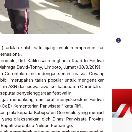
5
L) adalah salah satu ajang untuk mempromosikan
ternasional.
ntalo, Rifli Katili usai menghadiri Road to Festival
lahraga David-Tonny, Limboto, Jumat (30/8/2019).
en Gorontalo dimulai dengan senam massal Goyang
ibi, merupakan tarian popular untuk mengenalkan
a lain ASN dan siswa siswi se-kabupaten Gorontalo.
eputar penyelenggaraan festival ini.
sangat mendukung dan turut menyukseskan Festival
oE) Kementerian Pariwisata,” kata Rifli.
hkan piala kepada Kabupaten Gorontalo yang menjadi
yang dilaksanakan oleh Dinas Pariwisata Provinsi
h Bupati Gorontalo Nelson Pomalingo.
un oleh pemerintah maupun yang prakarsa masyarakat.