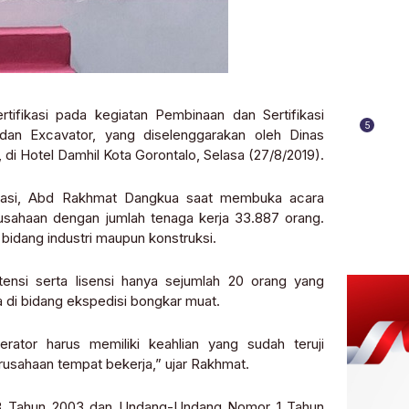
tifikasi pada kegiatan Pembinaan dan Sertifikasi
5
dan Excavator, yang diselenggarakan oleh Dinas
i Hotel Damhil Kota Gorontalo, Selasa (27/8/2019).
rasi, Abd Rakhmat Dangkua saat membuka acara
rusahaan dengan jumlah tenaga kerja 33.887 orang.
 bidang industri maupun konstruksi.
etensi serta lisensi hanya sejumlah 20 orang yang
 di bidang ekspedisi bongkar muat.
rator harus memiliki keahlian yang sudah teruji
rusahaan tempat bekerja,” ujar Rakhmat.
13 Tahun 2003 dan Undang-Undang Nomor 1 Tahun