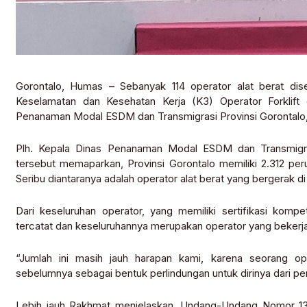
Gorontalo, Humas – Sebanyak 114 operator alat berat diser
Keselamatan dan Kesehatan Kerja (K3) Operator Forklift 
Penanaman Modal ESDM dan Transmigrasi Provinsi Gorontalo, d
Plh. Kepala Dinas Penanaman Modal ESDM dan Transmig
tersebut memaparkan, Provinsi Gorontalo memiliki 2.312 pe
Seribu diantaranya adalah operator alat berat yang bergerak di
Dari keseluruhan operator, yang memiliki sertifikasi komp
tercatat dan keseluruhannya merupakan operator yang bekerja
“Jumlah ini masih jauh harapan kami, karena seorang ope
sebelumnya sebagai bentuk perlindungan untuk dirinya dari pe
Lebih jauh Rakhmat menjelaskan, Undang-Undang Nomor 