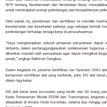
1970 tentang Keselamatan dan Kesehatan Kerja, mewajibka
untuk menerapkan prinsip pelindungan dan kesejahteraan peke
Oleh sebab itu, pembinaan dan sertifikasi ini memiliki manfa
keselamatan dan kesehatan pekerja, juga sebagai bentuk mo
perlindungan terhadap tenaga kerja di perusahaannya.
“Saya mengharapkan seluruh pimpinan perusahaan dapat m
terbantu dalam pertanggungjawaban pelaksanaan tugasnya d
diberikan mandat oleh perusahaan agar dapat mengikuti kegi
jawab,” ungkap Rakhmat Dangkua.
Dalam kegiatan ini, peserta Sertifikasi Izin Operator (SIO) a
komponen sertifikasi alat yang berbeda, yaitu SIO alat berat je
dalam tiga kelas.
SIO alat berat jenis excavator yang terdiri dari 50 orang ya
Kadis Penanaman Modal ESDM dan Transmigrasi, kegiatan pe
dilanjutkan di Amaris Hotel Gorontalo, selama dua minggu ya