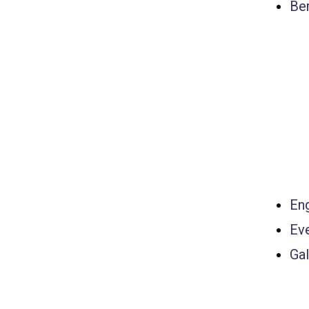
Ber
Eng
Ev
Gal