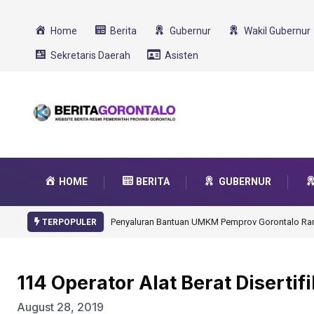
Home
Berita
Gubernur
Wakil Gubernur
Sekretaris Daerah
Asisten
HOME
BERITA
GUBERNUR
Gorontalo Ikut Dukung Program SMA Unggul Garu
TERPOPULER
114 Operator Alat Berat Disertifi
August 28, 2019