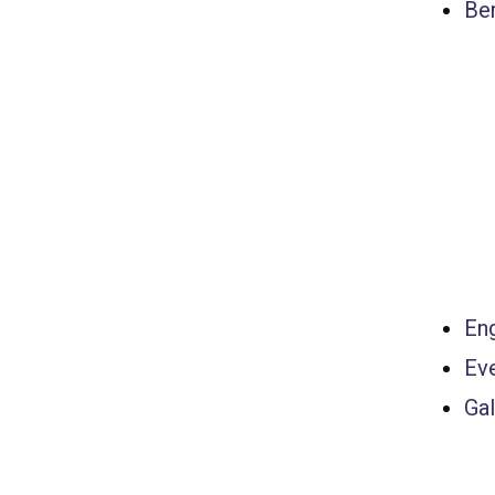
Ber
Eng
Ev
Gal