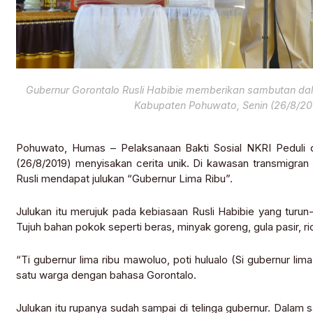
Gubernur Gorontalo Rusli Habibie memberikan sambutan dala
Kabupaten Pohuwato, Senin (26/8/20
Pohuwato, Humas – Pelaksanaan Bakti Sosial NKRI Peduli d
(26/8/2019) menyisakan cerita unik. Di kawasan transmigra
Rusli mendapat julukan “Gubernur Lima Ribu”.
Julukan itu merujuk pada kebiasaan Rusli Habibie yang turu
Tujuh bahan pokok seperti beras, minyak goreng, gula pasir, ri
“Ti gubernur lima ribu mawoluo, poti hulualo (Si gubernur li
satu warga dengan bahasa Gorontalo.
Julukan itu rupanya sudah sampai di telinga gubernur. Dala