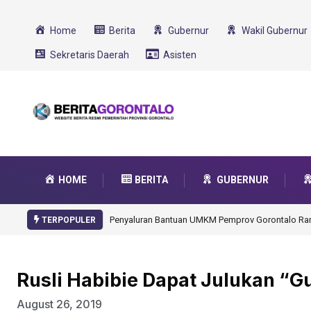
Home
Berita
Gubernur
Wakil Gubernur
Sekretaris Daerah
Asisten
HOME
BERITA
GUBERNUR
Gorontalo Ikut Dukung Prog
TERPOPULER
Rusli Habibie Dapat Julukan “G
August 26, 2019