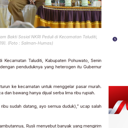
m Bakti Sosial NKRI Peduli di Kecamatan Taluditi,
5
19). (Foto : Salman-Humas)
i Kecamatan Taluditi, Kabupaten Pohuwato, Senin
n dengan penduduknya yang heterogen itu Gubernur
n-turun ke kecamatan untuk menggelar pasar murah.
ca dan bawang hanya dijual serba lima ribu rupiah.
ma ribu sudah datang, ayo semua duduk),” ucap salah
m sambutannya, Rusli menyebut banyak yang mengirim