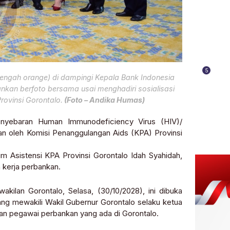
5
(tengah orange) di dampingi Kepala Bank Indonesia
nkan berfoto bersama usai menghadiri sosialisasi
ovinsi Gorontalo.
(Foto – Andika Humas)
baran Human Immunodeficiency Virus (HIV)/
n oleh Komisi Penanggulangan Aids (KPA) Provinsi
im Asistensi KPA Provinsi Gorontalo Idah Syahidah,
 kerja perbankan.
kilan Gorontalo, Selasa, (30/10/2028), ini dibuka
yang mewakili Wakil Gubernur Gorontalo selaku ketua
kilan pegawai perbankan yang ada di Gorontalo.