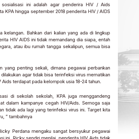
osialisasi ini adalah agar penderira HIV / Aids
ata KPA hingga september 2018 penderita HIV / AIDS
a kelangan. Bahkan dari kalian yang ada di lingkup
rita HIV AIDS ini tidak memandang dia siapa, entah
 negara, atau ibu rumah tangga sekalipun, semua bisa
atan yang penting sekali, dimana pegawai perbankan
ilakukan agar tidak bisa terinfeksi virus mematikan
 Aids terdapat pada kelompok usia 18-24 tahun.
alisasi di sekolah sekolah, KPA juga menggandeng
libat dalam kampanye cegah HIV/Aids. Semoga saja
tidak ada lagi yang terinfeksi virus ini. Target kita
aru, ” tambahnya
 Ricky Perdana mengaku sangat bersyukur pegawai
ini. Ricky sendiri menilai, penderita HIV Aids tidak