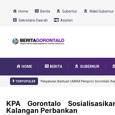
Home
Berita
Gubernur
Wakil Gubernur
Sekretaris Daerah
Asisten
HOME
BERITA
GUBERNUR
Gorontalo Ikut Dukung Program SMA Unggul Gar
TERPOPULER
KPA Gorontalo Sosialisasi
Kalangan Perbankan