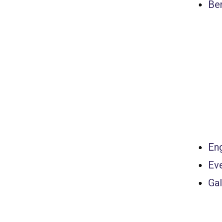
Ber
Eng
Ev
Gal