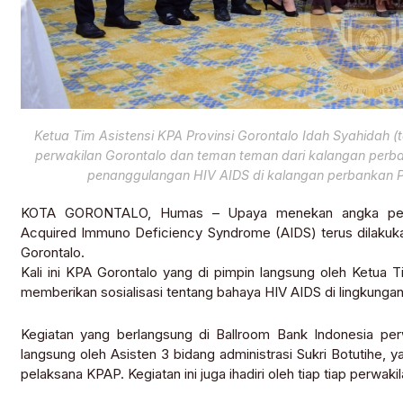
Ketua Tim Asistensi KPA Provinsi Gorontalo Idah Syahidah 
perwakilan Gorontalo dan teman teman dari kalangan perba
penanggulangan HIV AIDS di kalangan perbankan Pr
KOTA GORONTALO, Humas – Upaya menekan angka penye
Acquired Immuno Deficiency Syndrome (AIDS) terus dilakuka
Gorontalo.
Kali ini KPA Gorontalo yang di pimpin langsung oleh Ketua T
memberikan sosialisasi tentang bahaya HIV AIDS di lingkungan
Kegiatan yang berlangsung di Ballroom Bank Indonesia perwa
langsung oleh Asisten 3 bidang administrasi Sukri Botutihe, 
pelaksana KPAP. Kegiatan ini juga ihadiri oleh tiap tiap perwa