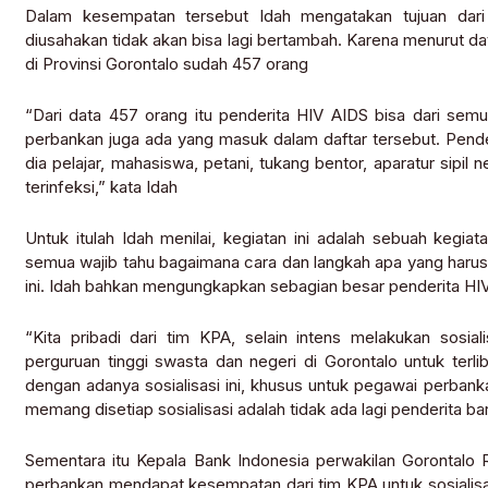
Dalam kesempatan tersebut Idah mengatakan tujuan dari s
diusahakan tidak akan bisa lagi bertambah. Karena menurut d
di Provinsi Gorontalo sudah 457 orang
“Dari data 457 orang itu penderita HIV AIDS bisa dari semu
perbankan juga ada yang masuk dalam daftar tersebut. Pende
dia pelajar, mahasiswa, petani, tukang bentor, aparatur sipil
terinfeksi,” kata Idah
Untuk itulah Idah menilai, kegiatan ini adalah sebuah kegi
semua wajib tahu bagaimana cara dan langkah apa yang harus d
ini. Idah bahkan mengungkapkan sebagian besar penderita HIV
“Kita pribadi dari tim KPA, selain intens melakukan sosi
perguruan tinggi swasta dan negeri di Gorontalo untuk ter
dengan adanya sosialisasi ini, khusus untuk pegawai perbankan 
memang disetiap sosialisasi adalah tidak ada lagi penderita b
Sementara itu Kepala Bank Indonesia perwakilan Gorontalo
perbankan mendapat kesempatan dari tim KPA untuk sosialisasi 