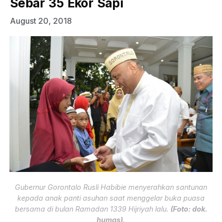
Sebar 35 Ekor Sapi
August 20, 2018
Gubernur Gorontalo Rusli Habibie menyerahkan santunan
kepada anak panti asuhan saat menggelar buka puasa
bersama di bulan Ramadan 1339 Hijriyah lalu.
(Foto: dok.
humas).