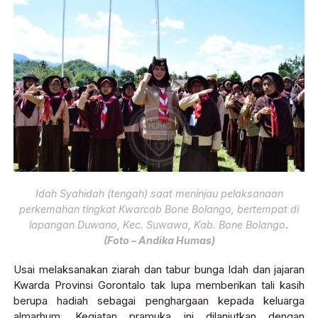
Idah Syahidah (tengah) saat meninjau pelaksanaan
perkemahan tingkat Kwarcab Bone Bolango, bertempat di
lapangan Duwano, Kec. Suwawa, Kab. Bone Bolango
.
(Foto – Andika Humas)
Usai melaksanakan ziarah dan tabur bunga Idah dan jajaran
Kwarda Provinsi Gorontalo tak lupa memberikan tali kasih
berupa hadiah sebagai penghargaan kepada keluarga
almarhum. Kegiatan pramuka ini dilanjutkan dengan