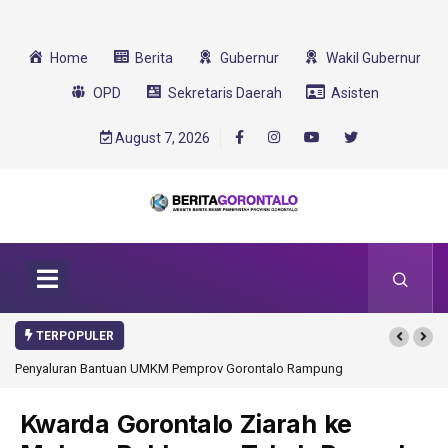
Home
Berita
Gubernur
Wakil Gubernur
OPD
Sekretaris Daerah
Asisten
August 7, 2026
TERPOPULER
rov Gorontalo Rampung
Gorontalo Ikut Dukung Program SMA Unggul Garuda
Transformasi 2025
Kwarda Gorontalo Ziarah ke