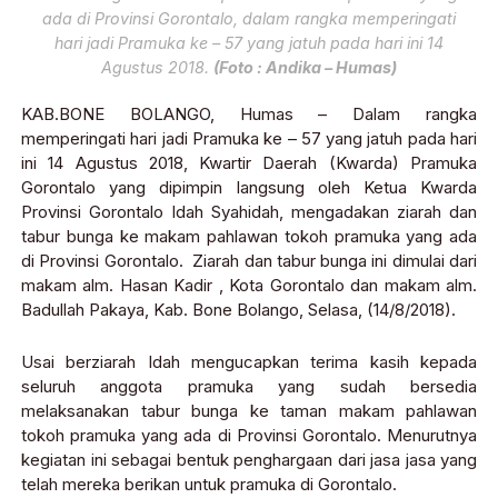
ada di Provinsi Gorontalo, dalam rangka memperingati
hari jadi Pramuka ke – 57 yang jatuh pada hari ini 14
Agustus 2018.
(Foto : Andika – Humas)
KAB.BONE BOLANGO, Humas – Dalam rangka
memperingati hari jadi Pramuka ke – 57 yang jatuh pada hari
ini 14 Agustus 2018, Kwartir Daerah (Kwarda) Pramuka
Gorontalo yang dipimpin langsung oleh Ketua Kwarda
Provinsi Gorontalo Idah Syahidah, mengadakan ziarah dan
tabur bunga ke makam pahlawan tokoh pramuka yang ada
di Provinsi Gorontalo. Ziarah dan tabur bunga ini dimulai dari
makam alm. Hasan Kadir , Kota Gorontalo dan makam alm.
Badullah Pakaya, Kab. Bone Bolango, Selasa, (14/8/2018).
Usai berziarah Idah mengucapkan terima kasih kepada
seluruh anggota pramuka yang sudah bersedia
melaksanakan tabur bunga ke taman makam pahlawan
tokoh pramuka yang ada di Provinsi Gorontalo. Menurutnya
kegiatan ini sebagai bentuk penghargaan dari jasa jasa yang
telah mereka berikan untuk pramuka di Gorontalo.