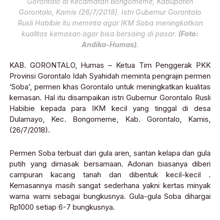
Gorontalo di Kecamatan Bongomeme, Kabupaten
Gorontalo, Kamis (26/7/2018). Istri Gubernur Gorontalo
Rusli Habibie itu meminta agar IKM Soba meningkatkan
kualitas kemasan agar bisa bersaing di pasar.
(Foto:
Andika-Humas).
KAB. GORONTALO, Humas – Ketua Tim Penggerak PKK
Provinsi Gorontalo Idah Syahidah meminta pengrajin permen
‘Soba’, permen khas Gorontalo untuk meningkatkan kualitas
kemasan. Hal itu disampaikan istri Gubernur Gorontalo Rusli
Habibie kepada para IKM kecil yang tinggal di desa
Dulamayo, Kec. Bongomeme, Kab. Gorontalo, Kamis,
(26/7/2018).
Permen Soba terbuat dari gula aren, santan kelapa dan gula
putih yang dimasak bersamaan. Adonan biasanya diberi
campuran kacang tanah dan dibentuk kecil-kecil .
Kemasannya masih sangat sederhana yakni kertas minyak
warna warni sebagai bungkusnya. Gula-gula Soba dihargai
Rp1000 setiap 6-7 bungkusnya.