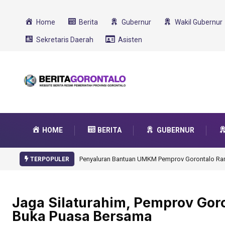
Home
Berita
Gubernur
Wakil Gubernur
Sekretaris Daerah
Asisten
HOME
BERITA
GUBERNUR
Gorontalo Ikut Dukung Program SMA Unggul Garu
TERPOPULER
Jaga Silaturahim, Pemprov Goron
Buka Puasa Bersama