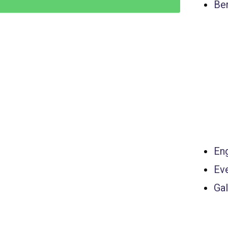
Ber
Eng
Ev
Gal