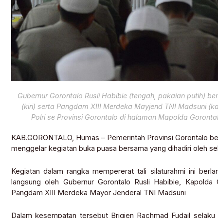
Gubernur Gorontalo Rusli Habibie (tengah, pakaian putih) 
(kiri) serta Pangdam XIII Merdeka Mayjend TNI Madsuni (
Polri se Provinsi Gorontalo di halaman Mapolda Goronta
KAB.GORONTALO, Humas – Pemerintah Provinsi Gorontalo be
menggelar kegiatan buka puasa bersama yang dihadiri oleh selu
Kegiatan dalam rangka mempererat tali silaturahmi ini berl
langsung oleh Gubernur Gorontalo Rusli Habibie, Kapolda 
Pangdam XIII Merdeka Mayor Jenderal TNI Madsuni
Dalam kesempatan tersebut Brigjen Rachmad Fudail selaku