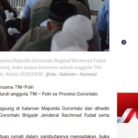
5
bersama Kapolda Gorontalo Brigjend Rachmad Fudail
kanan), buka puasa bersama seluruh anggota TNI-
lo, Kamis (31/5/2918).
(foto : Salman – Humas)
rsama TNI-Polri
ruh anggota TNI – Polri se Provinsi Gorontalo.
angsung di halaman Mapolda Gorontalo dan dihadiri
Gorontalo Brigadir Jenderal Rachmad Fudail serta
 tuan rumah dalam sambutannya mengatakan, buka