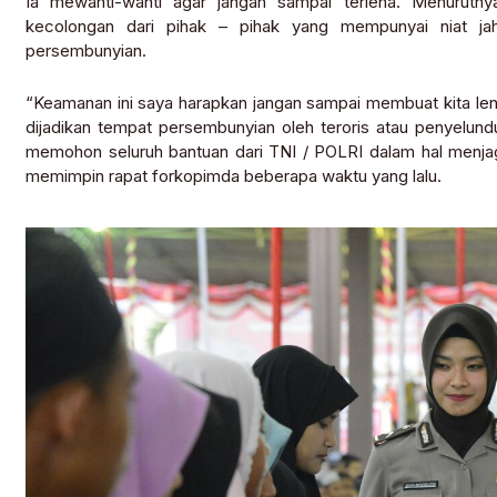
Ia mewanti-wanti agar jangan sampai terlena. Menurutny
kecolongan dari pihak – pihak yang mempunyai niat ja
persembunyian.
“Keamanan ini saya harapkan jangan sampai membuat kita len
dijadikan tempat persembunyian oleh teroris atau penyelundu
memohon seluruh bantuan dari TNI / POLRI dalam hal menjaga
memimpin rapat forkopimda beberapa waktu yang lalu.