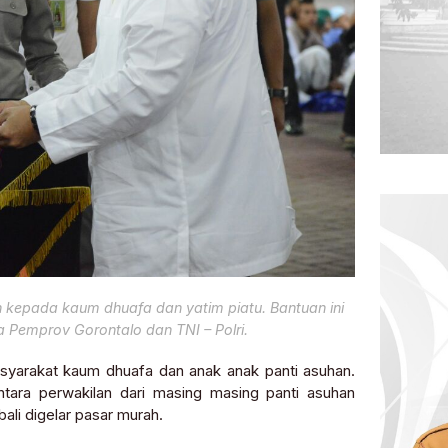
 kepada kaum dhuafa dan yatim piatu. Bantuan ini
 Pemprov Gorontalo dan TNI – Polri.
asyarakat kaum dhuafa dan anak anak panti asuhan.
ara perwakilan dari masing masing panti asuhan
ali digelar pasar murah.