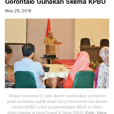
Gorontalo Gunakan Skema KPBU
May 28, 2018
Wagub Gorontalo H. Idris Rahim memberikan sambutan
pada konsultasi publik Kerja Sama Pemerintah dan Badan
Usaha (KPBU) untuk pengembangan RSUD dr. Hasri
Ainun Habibie di Hotel Grand Q, Senin (28/5).
(Foto : Haris