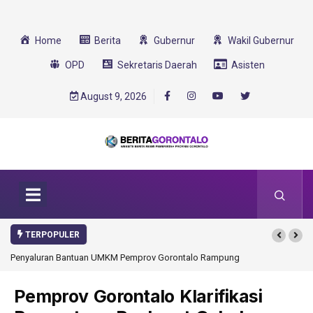
Home
Berita
Gubernur
Wakil Gubernur
OPD
Sekretaris Daerah
Asisten
August 9, 2026
TERPOPULER
emprov Gorontalo Rampung
Gorontalo Ikut Dukung Program SMA Unggul Garu
Transformasi 2025
Pemprov Gorontalo Klarifikasi