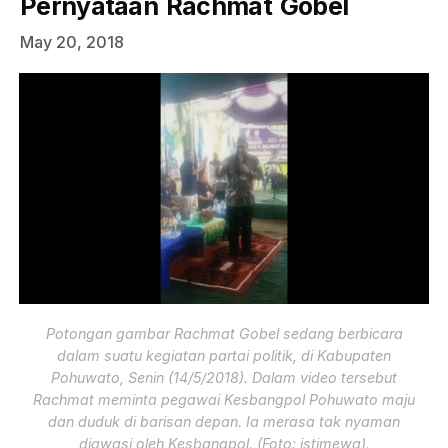
Pernyataan Rachmat Gobel
May 20, 2018
Potongan gambar Rachmat Gobel sedang berbicara
dalam suatu kegiatan partai politik, di Kabupaten
Pohuwato, Senin (14/5/2018). Dalam video tersebut
Rachmat meminta pegawai Kesbangpol Pohuwato maju
dan duduk di barisan depan. Ia merasa tak nyaman
diawasi oleh Kesbangpol. (Foto: istimewa).