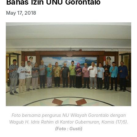
Bahas Izin UNU Gorontalo
May 17, 2018
Foto bersama pengurus NU Wilayah Gorontalo dengan
Wagub H. Idris Rahim di Kantor Gubernuran, Kamis (17/5).
(Foto : Gusti)