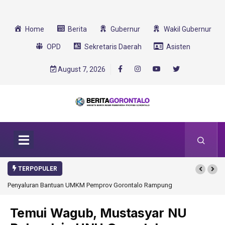
Home
Berita
Gubernur
Wakil Gubernur
OPD
Sekretaris Daerah
Asisten
August 7, 2026
TERPOPULER
Penyaluran Bantuan UMKM Pemprov Gorontalo Rampung
Gorontalo Ikut D
Transformasi 202
Temui Wagub, Mustasyar NU