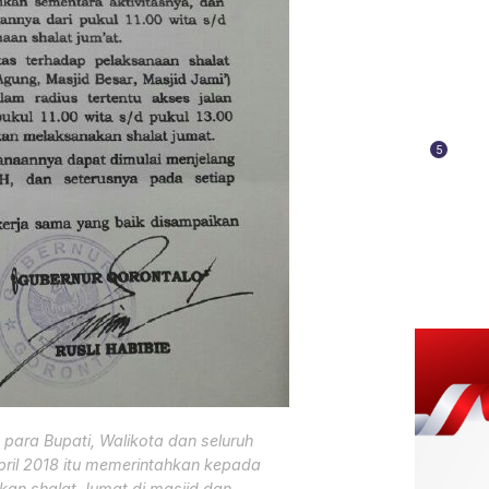
5
para Bupati, Walikota dan seluruh
pril 2018 itu memerintahkan kepada
an shalat Jumat di masjid dan