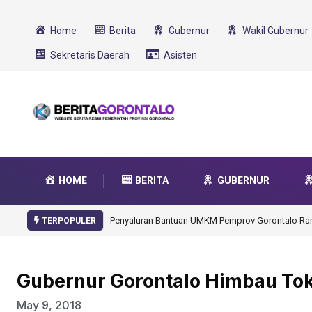
Home
Berita
Gubernur
Wakil Gubernur
Sekretaris Daerah
Asisten
HOME
BERITA
GUBERNUR
Gorontalo Ikut Dukung Program SM
TERPOPULER
Gubernur Gorontalo Himbau Tok
May 9, 2018