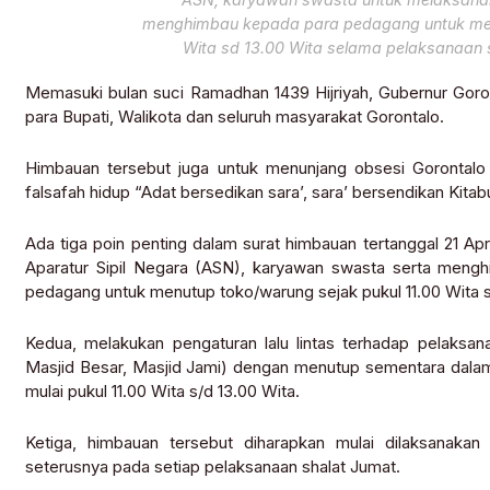
menghimbau kepada para pedagang untuk menu
Wita sd 13.00 Wita selama pelaksanaan 
Memasuki bulan suci Ramadhan 1439 Hijriyah, Gubernur Goro
para Bupati, Walikota dan seluruh masyarakat Gorontalo.
Himbauan tersebut juga untuk menunjang obsesi Gorontalo
falsafah hidup “Adat bersedikan sara’, sara’ bersendikan Kitabu
Ada tiga poin penting dalam surat himbauan tertanggal 21 Ap
Aparatur Sipil Negara (ASN), karyawan swasta serta meng
pedagang untuk menutup toko/warung sejak pukul 11.00 Wita s
Kedua, melakukan pengaturan lalu lintas terhadap pelaksan
Masjid Besar, Masjid Jami) dengan menutup sementara dalam 
mulai pukul 11.00 Wita s/d 13.00 Wita.
Ketiga, himbauan tersebut diharapkan mulai dilaksanakan
seterusnya pada setiap pelaksanaan shalat Jumat.