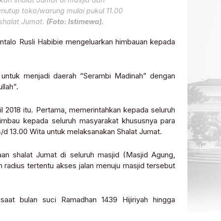
tup toko/warung mulai pukul 11.00
shalat Jumat.
(Foto: Istimewa).
ntalo Rusli Habibie mengeluarkan himbauan kepada
 untuk menjadi daerah “Serambi Madinah” dengan
llah”.
ril 2018 itu. Pertama, memerintahkan kepada seluruh
himbau kepada seluruh masyarakat khususnya para
/d 13.00 Wita untuk melaksanakan Shalat Jumat.
aan shalat Jumat di seluruh masjid (Masjid Agung,
radius tertentu akses jalan menuju masjid tersebut
 saat bulan suci Ramadhan 1439 Hijiriyah hingga