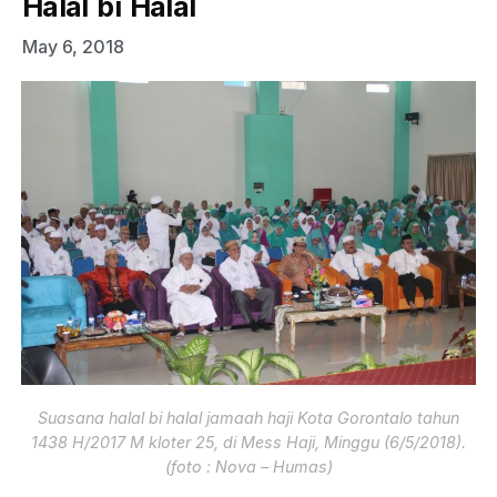
Halal bi Halal
May 6, 2018
Suasana halal bi halal jamaah haji Kota Gorontalo tahun
1438 H/2017 M kloter 25, di Mess Haji, Minggu (6/5/2018).
(foto : Nova – Humas)