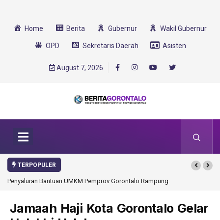
Home
Berita
Gubernur
Wakil Gubernur
OPD
Sekretaris Daerah
Asisten
August 7, 2026
TERPOPULER
an Bantuan UMKM Pemprov Gorontalo Rampung
Gorontalo Ikut Dukung Progr
Transformasi 2025
Jamaah Haji Kota Gorontalo Gelar