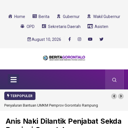
Home
Berita
Gubernur
Wakil Gubernur
OPD
Sekretaris Daerah
Asisten
August 10, 2026
TERPOPULER
Penyaluran Bantuan UMKM Pemprov Gorontalo Rampung
Gorontalo Ikut D
Transformasi 202
Anis Naki Dilantik Penjabat Sekda