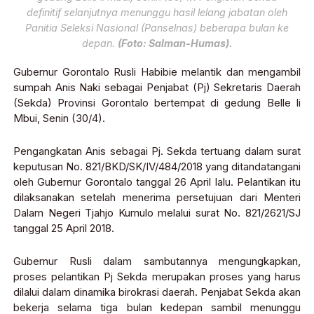
definitif selanjutnya menunggu hasil lelang jabatan oleh
Panitia Seleksi Nasional (Panselnas) beberapa bulan ke
depan.
(Foto: Salman-Humas).
Gubernur Gorontalo Rusli Habibie melantik dan mengambil
sumpah Anis Naki sebagai Penjabat (Pj) Sekretaris Daerah
(Sekda) Provinsi Gorontalo bertempat di gedung Belle li
Mbui, Senin (30/4).
Pengangkatan Anis sebagai Pj. Sekda tertuang dalam surat
keputusan No. 821/BKD/SK/IV/484/2018 yang ditandatangani
oleh Gubernur Gorontalo tanggal 26 April lalu. Pelantikan itu
dilaksanakan setelah menerima persetujuan dari Menteri
Dalam Negeri Tjahjo Kumulo melalui surat No. 821/2621/SJ
tanggal 25 April 2018.
Gubernur Rusli dalam sambutannya mengungkapkan,
proses pelantikan Pj Sekda merupakan proses yang harus
dilalui dalam dinamika birokrasi daerah. Penjabat Sekda akan
bekerja selama tiga bulan kedepan sambil menunggu