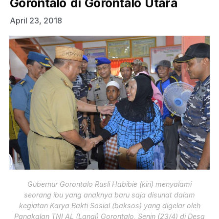
Gorontalo di Gorontalo Utara
April 23, 2018
Gubernur Gorontalo Rusli Habibie (kiri) menyalami
seorang ibu yang anaknya baru saja disunat dalam
kegiatan Karya Bakti Sosial (baksos) yang digelar oleh
Pangkalan TNI AL (Lanal) Gorontalo, Senin (23/4) di Desa