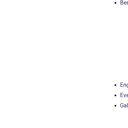
Ber
Eng
Ev
Gal