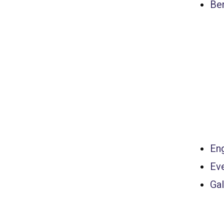
Ber
Eng
Ev
Gal