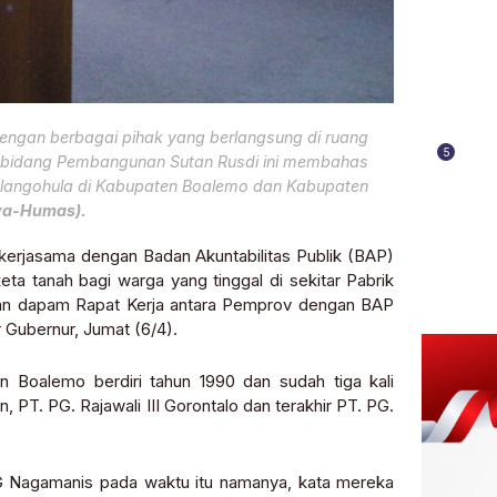
dengan berbagai pihak yang berlangsung di ruang
5
 II bidang Pembangunan Sutan Rusdi ini membahas
Tolangohula di Kabupaten Boalemo dan Kabupaten
va-Humas).
rjasama dengan Badan Akuntabilitas Publik (BAP)
a tanah bagi warga yang tinggal di sekitar Pabrik
ukan dapam Rapat Kerja antara Pemprov dengan BAP
Gubernur, Jumat (6/4).
n Boalemo berdiri tahun 1990 dan sudah tiga kali
PT. PG. Rajawali III Gorontalo dan terakhir PT. PG.
 PG Nagamanis pada waktu itu namanya, kata mereka