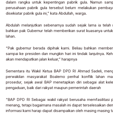
dalam rangka untuk kepentingan pabrik gula. Namun samp
perusahaan pabrik gula tersebut belum melakukan pembaya
disekiatar pabrik gula ini,” kata Abdullah, warga.
Abdulah melanjutkan sebenarnya sudah sejak lama ia telah 
bahkan pak Gubernur telah memberikan surat kuasanya untuk
lahan.
“Pak gubernur berada dipihak kami. Beliau bahkan memberi
sampai ke presiden dan mungkin hari ini tindak lanjutnya. Keh
akan mendapatkan jalan keluar,” harapnya
Sementara itu Wakil Ketua BAP DPD RI Ahmad Sadeli, menga
perwakilan masyarakat Boalemo perihal konflik lahan m
prosedur, sejak awal BAP menetapkan diri sebagai alat ke
pengaduan, baik dari rakyat maupun pemerintah daerah
“BAP DPD RI Sebagai wakil rakyat berusaha memfasilitasi pe
menang, tetapi bagaimana masalah ini dapat terselesaikan den
informasi kami harap dapat disampaikan oleh masing masing t