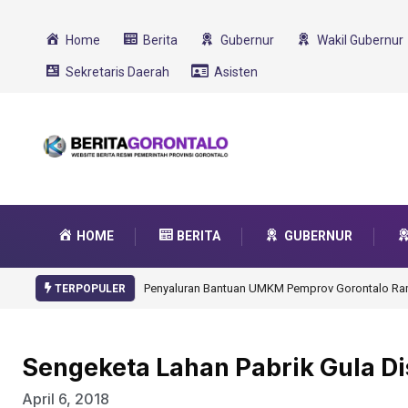
Home
Berita
Gubernur
Wakil Gubernur
Sekretaris Daerah
Asisten
HOME
BERITA
GUBERNUR
Gorontalo Ikut Dukung Program SMA Unggul Garu
TERPOPULER
Sengeketa Lahan Pabrik Gula D
April 6, 2018