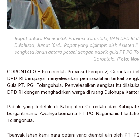
Rapat antara Pemerintah Provinsi Gorontalo, BAN DPD RI 
Dulohupa, Jumat (6/4). Rapat yang dipimpin oleh Asisten
sengketa lahan antara petani dengan pabrik gula PT PG 
Gorontalo.
(Foto: No
GORONTALO – Pemerintah Provinsi (Pemprov) Gorontalo beke
DPD RI berupaya menyelesaikan permasalahan terkait sengket
Gula PT. PG. Tolangohula. Penyelesaikan sengkat itu dilak
DPD RI dengan menghadirkan warga di ruang Dulohupa Kantor 
Pabrik yang terletak di Kabupaten Gorontalo dan Kabupate
berganti nama. Awalnya bernama PT. PG. Nagamanis Plantation, 
Tolangohula.
“banyak lahan kami para petani yang diambil alih oleh PT.