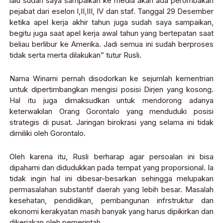
lalu sudah saya sampaikan ke media akan ada perombakan
pejabat dari eselon I,II,III, IV dan staf. Tanggal 29 Desember
ketika apel kerja akhir tahun juga sudah saya sampaikan,
begitu juga saat apel kerja awal tahun yang bertepatan saat
beliau berlibur ke Amerika. Jadi semua ini sudah berproses
tidak serta merta dilakukan” tutur Rusli.
Nama Winarni pernah disodorkan ke sejumlah kementrian
untuk dipertimbangkan mengisi posisi Dirjen yang kosong.
Hal itu juga dimaksudkan untuk mendorong adanya
keterwakilan Orang Gorontalo yang menduduki posisi
strategis di pusat. Jaringan birokrasi yang selama ini tidak
dimiliki oleh Gorontalo.
Oleh karena itu, Rusli berharap agar persoalan ini bisa
dipahami dan didudukkan pada tempat yang proporsional. Ia
tidak ingin hal ini dibesar-besarkan sehingga melupakan
permasalahan substantif daerah yang lebih besar. Masalah
kesehatan, pendidikan, pembangunan infrstruktur dan
ekonomi kerakyatan masih banyak yang harus dipikirkan dan
dikerjakan oleh pemerintah.