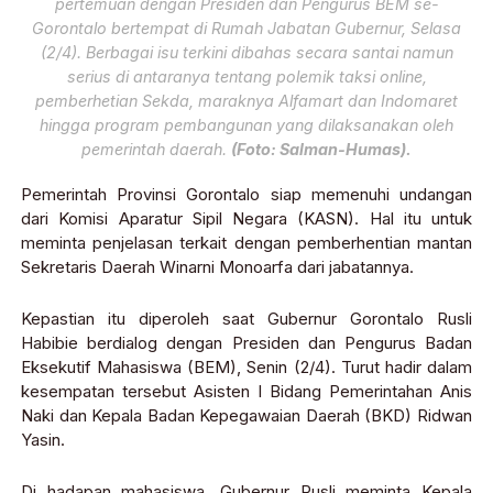
pertemuan dengan Presiden dan Pengurus BEM se-
Gorontalo bertempat di Rumah Jabatan Gubernur, Selasa
(2/4). Berbagai isu terkini dibahas secara santai namun
serius di antaranya tentang polemik taksi online,
pemberhetian Sekda, maraknya Alfamart dan Indomaret
hingga program pembangunan yang dilaksanakan oleh
pemerintah daerah.
(Foto: Salman-Humas).
Pemerintah Provinsi Gorontalo siap memenuhi undangan
dari Komisi Aparatur Sipil Negara (KASN). Hal itu untuk
meminta penjelasan terkait dengan pemberhentian mantan
Sekretaris Daerah Winarni Monoarfa dari jabatannya.
Kepastian itu diperoleh saat Gubernur Gorontalo Rusli
Habibie berdialog dengan Presiden dan Pengurus Badan
Eksekutif Mahasiswa (BEM), Senin (2/4). Turut hadir dalam
kesempatan tersebut Asisten I Bidang Pemerintahan Anis
Naki dan Kepala Badan Kepegawaian Daerah (BKD) Ridwan
Yasin.
Di hadapan mahasiswa, Gubernur Rusli meminta Kepala