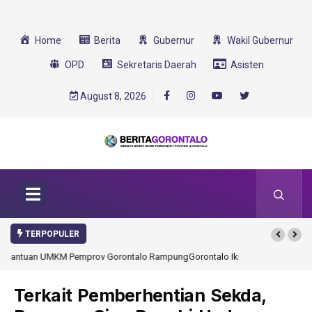
Home
Berita
Gubernur
Wakil Gubernur
OPD
Sekretaris Daerah
Asisten
August 8, 2026
TERPOPULER
ung
Gorontalo Ikut Dukung Program SMA Unggul Garuda
Transformasi 2025
Terkait Pemberhentian Sekda,