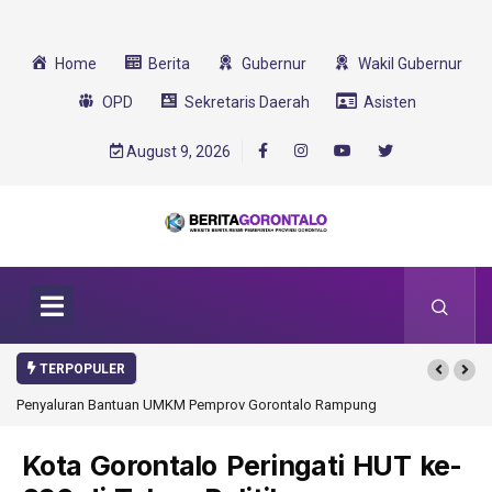
Home
Berita
Gubernur
Wakil Gubernur
OPD
Sekretaris Daerah
Asisten
August 9, 2026
TERPOPULER
v Gorontalo Rampung
Gorontalo Ikut Dukung Program SMA Unggul Garuda
Transformasi 2025
Kota Gorontalo Peringati HUT ke-