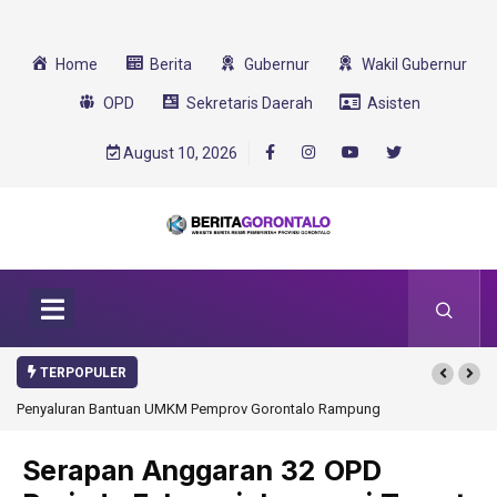
Home
Berita
Gubernur
Wakil Gubernur
OPD
Sekretaris Daerah
Asisten
August 10, 2026
TERPOPULER
luran Bantuan UMKM Pemprov Gorontalo Rampung
Gorontalo Ikut Dukung Pr
Transformasi 2025
Serapan Anggaran 32 OPD