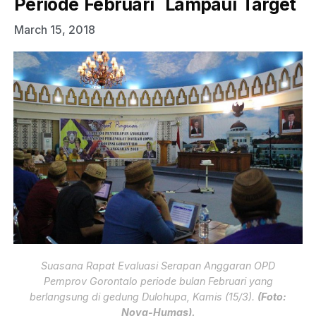
Periode Februari Lampaui Target
March 15, 2018
Suasana Rapat Evaluasi Serapan Anggaran OPD
Pemprov Gorontalo periode bulan Februari yang
berlangsung di gedung Dulohupa, Kamis (15/3).
(Foto:
Nova-Humas).