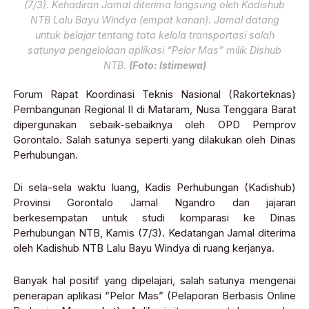
(7/3). Kehadiran Jamal diterima langsung oleh Kadishub
NTB Lalu Bayu Windya (empat kanan). Jamal datang
untuk belajar tentang tata kelola transportasi salah
satunya pengelolaan aplikasi “Pelor Mas” milik Dishub
NTB.
(Foto: Istimewa)
Forum Rapat Koordinasi Teknis Nasional (Rakorteknas)
Pembangunan Regional II di Mataram, Nusa Tenggara Barat
dipergunakan sebaik-sebaiknya oleh OPD Pemprov
Gorontalo. Salah satunya seperti yang dilakukan oleh Dinas
Perhubungan.
Di sela-sela waktu luang, Kadis Perhubungan (Kadishub)
Provinsi Gorontalo Jamal Ngandro dan jajaran
berkesempatan untuk studi komparasi ke Dinas
Perhubungan NTB, Kamis (7/3). Kedatangan Jamal diterima
oleh Kadishub NTB Lalu Bayu Windya di ruang kerjanya.
Banyak hal positif yang dipelajari, salah satunya mengenai
penerapan aplikasi “Pelor Mas” (Pelaporan Berbasis Online